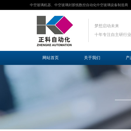
中空玻璃机器、中空玻璃封胶线数控自动化中空玻璃设备制造商
梦想启动未来
十年专注自主研行
网站首页
关于我们
产