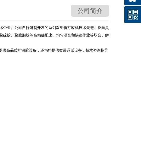
公司简介
术企业。公司自行研制开发的系列双组份打胶机技术先进、换向灵
聚硫胶、聚胺脂胶等高精确配比、均匀混合和快速作业等场合。解
提供高品质的涂胶设备，还为您提供案装调试设备，技术咨询指导