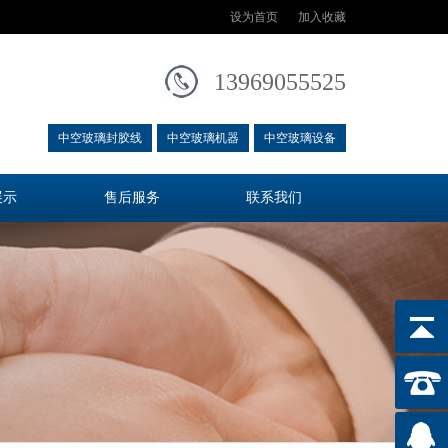
设为首页
加入收藏
13969055525
中空玻璃封胶线
中空玻璃机器
中空玻璃设备
展示
售后服务
联系我们