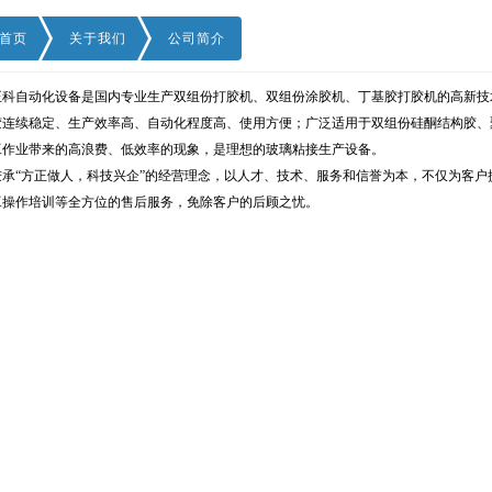
首页
关于我们
公司简介
科自动化设备是国内专业生产双组份打胶机、双组份涂胶机、丁基胶打胶机的高新技
胶连续稳定、生产效率高、自动化程度高、使用方便；广泛适用于双组份硅酮结构胶、
工作业带来的高浪费、低效率的现象，是理想的玻璃粘接生产设备。
承“方正做人，科技兴企”的经营理念，以人才、技术、服务和信誉为本，不仅为客户
工操作培训等全方位的售后服务，免除客户的后顾之忧。