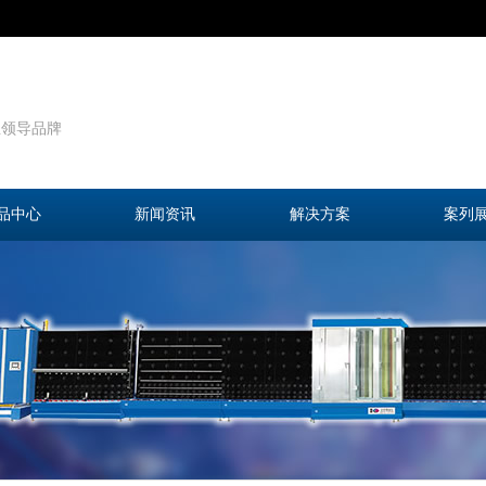
业领导品牌
品中心
新闻资讯
解决方案
案列