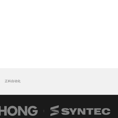
正科自动化