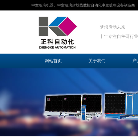
中空玻璃机器、中空玻璃封胶线数控自动化中空玻璃设备制造商
梦想启动未来
十年专注自主研行
网站首页
关于我们
产