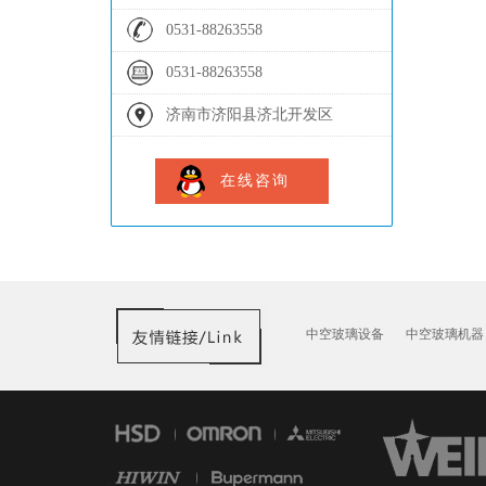
0531-88263558
0531-88263558
济南市济阳县济北开发区
在线咨询
中空玻璃设备
中空玻璃机器