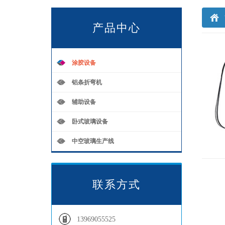
产品中心
涂胶设备
铝条折弯机
辅助设备
卧式玻璃设备
中空玻璃生产线
联系方式
13969055525